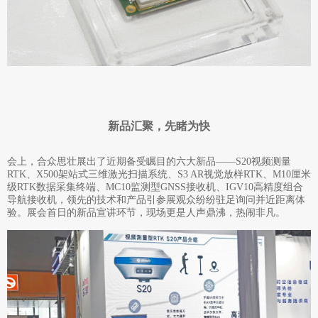
新品汇聚，先睹为快
会上，合众思壮展出了近期备受瞩目的六大新品——S20视频测量
RTK、X500架站式三维激光扫描系统、S3 AR视觉放样RTK、M10厘米
级RTK数据采集终端、MC10监测型GNSS接收机、IGV10高精度组合
导航接收机，领先的技术和产品引参展观众纷纷驻足询问并近距离体
验。展会首日的新品宣讲环节，现场更是人声鼎沸，热闹非凡。