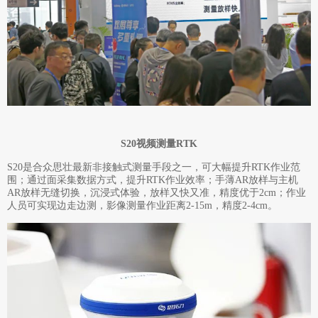
S20视频测量RTK
S20是合众思壮最新非接触式测量手段之一，可大幅提升RTK作业范
围；通过面采集数据方式，提升RTK作业效率；手薄AR放样与主机
AR放样无缝切换，沉浸式体验，放样又快又准，精度优于2cm；作业
人员可实现边走边测，影像测量作业距离2-15m，精度2-4cm。