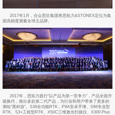
2017年1月，合众思壮集团将思拓力&STONEX定位为集
团高精度测量全球主品牌。
2017年，思拓力践行“以产品为第一竞争力”，产品全面升
级换代，推出多款第二代产品，为行业和用户带来了更多的
测绘“黑科技”。S3II全功能RTK，P9A安卓手簿、S9II专业型
RTK、S3+工程型RTK、X50C三维激光扫描仪、X300 Plus